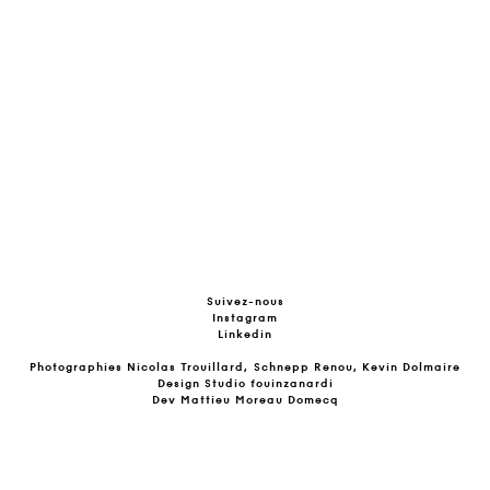
Suivez-nous
Instagram
Linkedin
Photographies
Nicolas Trouillard,
Schnepp Renou
,
Kevin Dolmaire
Design
Studio fouinzanardi
Dev
Mattieu Moreau Domecq